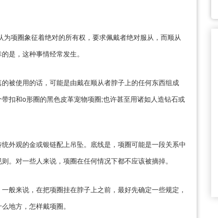
认为项圈象征着绝对的所有权，要求佩戴者绝对服从，而顺从
幸的是，这种事情经常发生。
真的被使用的话，可能是由戴在顺从者脖子上的任何东西组成
带扣和o形圈的黑色皮革宠物项圈;也许甚至用诸如人造钻石或
传统外观的金或银链配上吊坠。底线是，项圈可能是一段关系中
规则。对一些人来说，项圈在任何情况下都不应该被摘掉。
。一般来说，在把项圈挂在脖子上之前，最好先确定一些规定，
什么地方，怎样戴项圈。